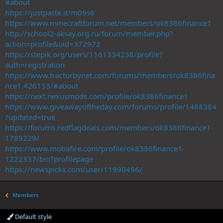
#about
https://justpaste.it/m09s6
https://www.minecraftforum.net/members/ok8386finance1
http://school2-aksay.org.ru/forum/member.php?
action=profile&uid=372972
https://stepik.org/users/1161334238/profile?
auth=registration
https://www.tractorbynet.com/forums/members/ok8386fina
nce1.426153/#about
https://next.nexusmods.com/profile/ok8386finance1
https://www.giveawayoftheday.com/forums/profile/1488384
?updated=true
https://forums.redflagdeals.com/members/ok8386finance1-
1789229/
https://www.mobafire.com/profile/ok8386finance1-
1222337/bio?profilepage
https://newspicks.com/user/11990496/
Members
Default style