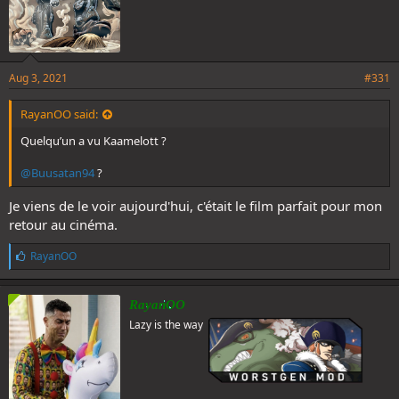
Aug 3, 2021
#331
RayanOO said:
Quelqu’un a vu Kaamelott ?
@Buusatan94
?
Je viens de le voir aujourd'hui, c'était le film parfait pour mon
retour au cinéma.
L
RayanOO
i
k
e
RayanOO
s
Lazy is the way
: