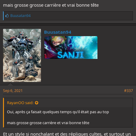
mais grosse grosse carrière et vrai bonne tête
L
Buusatan94
i
k
e
Buusatan94
s
:
Sep 6, 2021
#337
RayanOO said:
Oui, après ça faisait quelques temps qu’il était pas au top
mais grosse grosse carrière et vrai bonne tête
Et un style si nonchalant et des répliques cultes, et surtout un