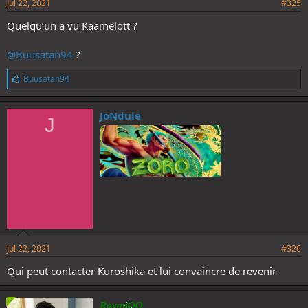
Jul 22, 2021
#325
Quelqu’un a vu Kaamelott ?
@Buusatan94
?
L
Buusatan94
i
k
e
JoNdule
J
s
:
Jul 22, 2021
#326
Qui peut contacter Kuroshika et lui convaincre de revenir
RayanOO