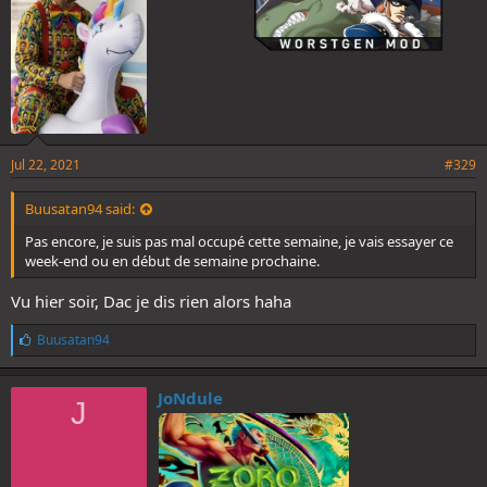
Jul 22, 2021
#329
Buusatan94 said:
Pas encore, je suis pas mal occupé cette semaine, je vais essayer ce
week-end ou en début de semaine prochaine.
Vu hier soir, Dac je dis rien alors haha
L
Buusatan94
i
k
e
JoNdule
J
s
: