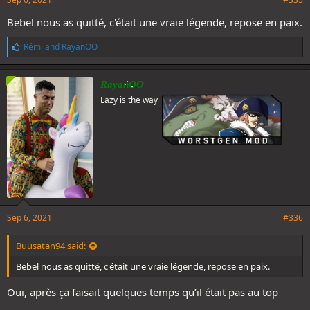
Bebel nous as quitté, c'était une vraie légende, repose en paix.
L
Rémi
and
RayanOO
i
k
e
RayanOO
s
Lazy is the way
:
Sep 6, 2021
#336
Buusatan94 said:
Bebel nous as quitté, c'était une vraie légende, repose en paix.
Oui, après ça faisait quelques temps qu’il était pas au top