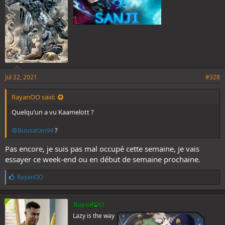
Jul 22, 2021
#328
RayanOO said:
Quelqu’un a vu Kaamelott ?
@Buusatan94
?
Pas encore, je suis pas mal occupé cette semaine, je vais
essayer ce week-end ou en début de semaine prochaine.
L
RayanOO
i
k
e
RayanOO
s
Lazy is the way
: