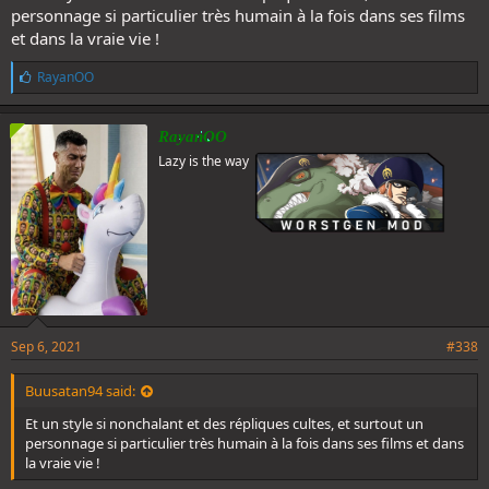
personnage si particulier très humain à la fois dans ses films
et dans la vraie vie !
L
RayanOO
i
k
e
RayanOO
s
Lazy is the way
:
Sep 6, 2021
#338
Buusatan94 said:
Et un style si nonchalant et des répliques cultes, et surtout un
personnage si particulier très humain à la fois dans ses films et dans
la vraie vie !