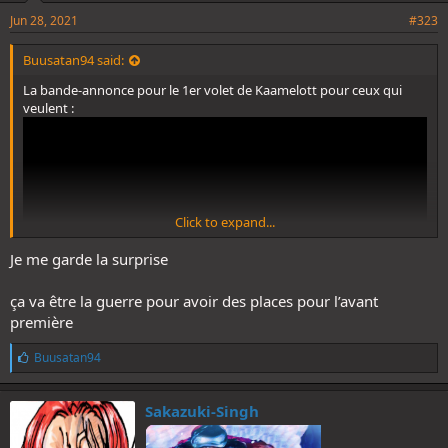
Jun 28, 2021
#323
Buusatan94 said:
La bande-annonce pour le 1er volet de Kaamelott pour ceux qui
veulent :
Click to expand...
Je me garde la surprise
ça va être la guerre pour avoir des places pour l’avant
première
L
Buusatan94
i
k
e
Sakazuki-Singh
s
: