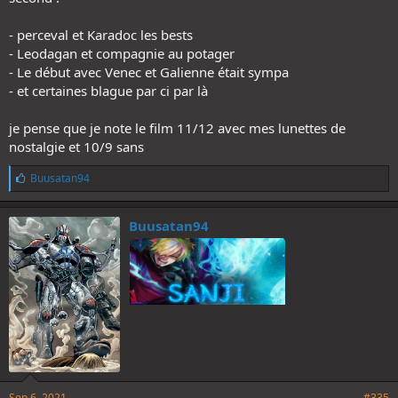
- perceval et Karadoc les bests
- Leodagan et compagnie au potager
- Le début avec Venec et Galienne était sympa
- et certaines blague par ci par là
je pense que je note le film 11/12 avec mes lunettes de
nostalgie et 10/9 sans
L
Buusatan94
i
k
e
Buusatan94
s
:
Sep 6, 2021
#335