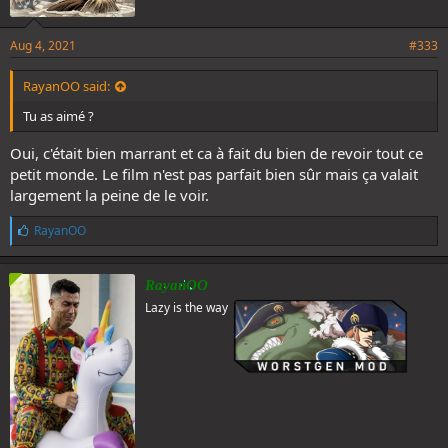
Aug 4, 2021
#333
RayanOO said:
Tu as aimé ?
Oui, c'était bien marrant et ca à fait du bien de revoir tout ce
petit monde. Le film n'est pas parfait bien sûr mais ça valait
largement la peine de le voir.
L
RayanOO
i
k
e
RayanOO
s
Lazy is the way
: