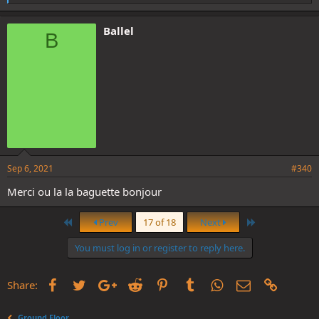
i
k
e
Ballel
B
s
:
Sep 6, 2021
#340
Merci ou la la baguette bonjour
First
Last
Prev
17 of 18
Next
You must log in or register to reply here.
Facebook
Twitter
Google+
Reddit
Pinterest
Tumblr
WhatsApp
Email
Link
Share:
Ground Floor