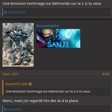
Une émission hommage sur belmondo sur la 2 si tu veux
L
Buusatan94
i
k
e
Buusatan94
s
:
Sep 6, 2021
#339
RayanOO said:
Une émission hommage sur belmondo sur la 2 si tu veux
Merci, mais j'ai regardé l'As des as à la place.
L
RayanOO