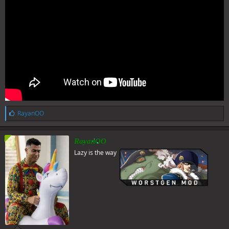
L
RayanOO
i
k
e
RayanOO
s
Lazy is the way
: