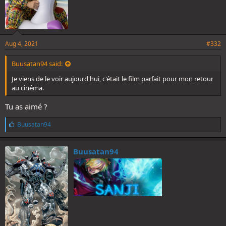
Aug 4, 2021
#332
Buusatan94 said:
Je viens de le voir aujourd'hui, c'était le film parfait pour mon retour
au cinéma.
Tu as aimé ?
L
Buusatan94
i
k
e
Buusatan94
s
: