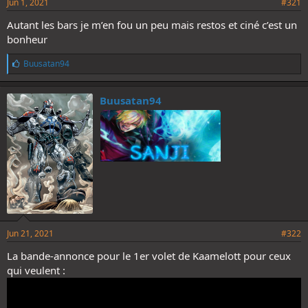
Jun 1, 2021
#321
Autant les bars je m’en fou un peu mais restos et ciné c’est un
bonheur
L
Buusatan94
i
k
e
Buusatan94
s
:
Jun 21, 2021
#322
La bande-annonce pour le 1er volet de Kaamelott pour ceux
qui veulent :