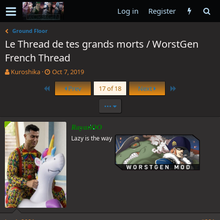
Log in
Register
Ground Floor
Le Thread de tes grands morts / WorstGen
French Thread
T
S
Kuroshika
Oct 7, 2019
h
t
First
Last
Prev
17 of 18
Next
r
a
e
r
•••
a
t
d
d
s
a
RayanOO
t
t
Lazy is the way
a
e
r
t
e
r